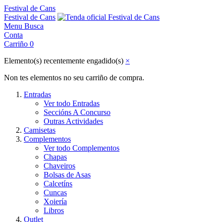
Festival de Cans
Festival de Cans
Menu
Busca
Conta
Carriño
0
Elemento(s) recentemente engadido(s)
×
Non tes elementos no seu carriño de compra.
Entradas
Ver todo Entradas
Seccións A Concurso
Outras Actividades
Camisetas
Complementos
Ver todo Complementos
Chapas
Chaveiros
Bolsas de Asas
Calcetíns
Cuncas
Xoiería
Libros
Outlet