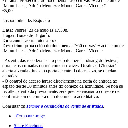
Entrada "Proxección do documental `360 curvas´ + Actuación de
`Manu Lucas, Adrián Méndez e Manuel García Vicente´"
€5,00
Dispoñibilidade:
Esgotado
Data
: Venres, 23 de maio ás 17.30h.
Lugar
: Baixo de Bugarín.
Duración
: 120 minutos aprox.
Descrición
: proxección do documental `360 curvas´ + actuación de
`Manu Lucas, Adrián Méndez e Manuel García Vicente´.
- As entradas recolleranse no posto de merchandising do festival,
durante as xornadas do mércores ou xoves. Desde as 17h estará
aberta a venda directa na porta de entrada do espazo, se quedan
entradas.
- O control de acceso farase directamente na porta de entrada ao
espazo desde 30 minutos antes do comezo da actividade. Se non se
recolleu a entrada previamente, será preciso ensinar o correo-e de
confirmación de compra e un documento acreditativo.
Consultar os
Termos e condicións de venta de entradas
.
|
Comparar artigo
Share Facebook