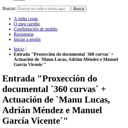
Buscar:
Busca
A miña conta
O meu carriño
Confirmación de pedido
Rexistrarse
Iniciar a sesión
Inicio
/
Entrada "Proxección do documental `360 curvas´ +
Actuación de `Manu Lucas, Adrián Méndez e Manuel
García Vicente´"
Entrada "Proxección do
documental `360 curvas´ +
Actuación de `Manu Lucas,
Adrián Méndez e Manuel
García Vicente´"