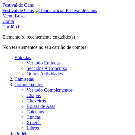
Festival de Cans
Festival de Cans
Menu
Busca
Conta
Carriño
0
Elemento(s) recentemente engadido(s)
×
Non tes elementos no seu carriño de compra.
Entradas
Ver todo Entradas
Seccións A Concurso
Outras Actividades
Camisetas
Complementos
Ver todo Complementos
Chapas
Chaveiros
Bolsas de Asas
Calcetíns
Cuncas
Xoiería
Libros
Outlet